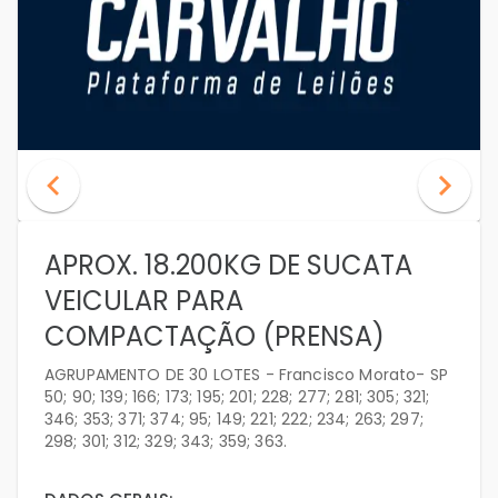
APROX. 18.200KG DE SUCATA
VEICULAR PARA
COMPACTAÇÃO (PRENSA)
AGRUPAMENTO DE 30 LOTES - Francisco Morato- SP
50; 90; 139; 166; 173; 195; 201; 228; 277; 281; 305; 321;
346; 353; 371; 374; 95; 149; 221; 222; 234; 263; 297;
298; 301; 312; 329; 343; 359; 363.