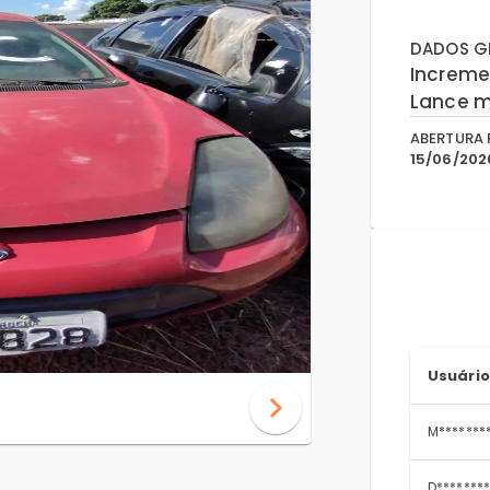
DADOS GE
Increme
Lance m
ABERTURA 
15/06/2026
Usuário
M*******
D********