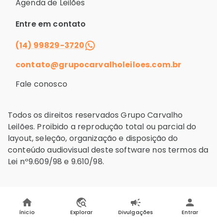
Agenda de Leilões
J********s
R$ 8.800,00
Normal
12:45
Entre em contato
16/06/2026
L********P
R$ 8.700,00
Normal
12:45
(14) 99829-3720
contato@grupocarvalholeiloes.com.br
16/06/2026
J********s
R$ 8.600,00
Normal
12:45
Fale conosco
16/06/2026
L********P
R$ 8.500,00
Normal
12:45
Todos os direitos reservados Grupo Carvalho
Leilões. Proibido a reprodução total ou parcial do
16/06/2026
J********s
R$ 8.400,00
Normal
layout, seleção, organização e disposição do
12:45
conteúdo audiovisual deste software nos termos da
Lei nº9.609/98 e 9.610/98.
16/06/2026
L********P
R$ 8.300,00
Normal
12:45
16/06/2026
J********s
R$ 8.200,00
Normal
12:45
ínicio
Explorar
Divulgações
Entrar