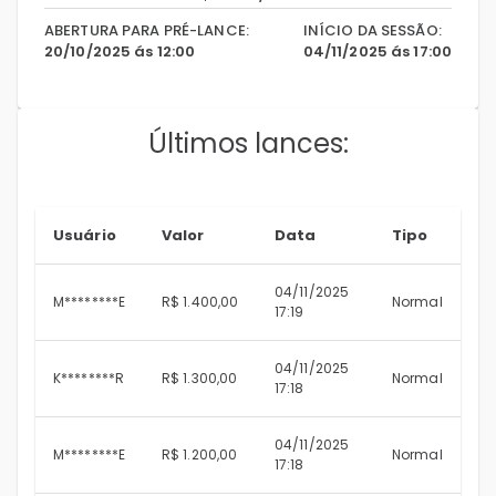
ABERTURA PARA PRÉ-LANCE:
INÍCIO DA SESSÃO:
20/10/2025 ás 12:00
04/11/2025 ás 17:00
Últimos lances:
Usuário
Valor
Data
Tipo
04/11/2025
M********E
R$ 1.400,00
Normal
17:19
04/11/2025
K********R
R$ 1.300,00
Normal
17:18
04/11/2025
M********E
R$ 1.200,00
Normal
17:18