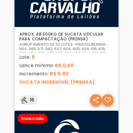
APROX. 48.500KG DE SUCATA VEICULAR
PARA COMPACTAÇÃO (PRENSA)
AGRUPAMENTO DE 52 LOTES -PIRASSUNUNGA-
564; 565; 571; 582; 597; 604; 605; 609; 616; 619;
632; 654; 669; 673; 677; 680; 693; 694; 702; 712;
Lote:
5
713; 731; 739; 740; 747; 755; 775; 776; 779; 782; 783;
788; 797; 799; 800; 806; 810; 811; 815; 826; 829; 834;
Lance mínimo:
R$ 0,50
839; 851; 853; 862; 866; 870; 872; 887; 900; 906.
Incremento:
R$ 0,02
SUCATA INSERVÍVEL (PRENSA)
16
Encerrado