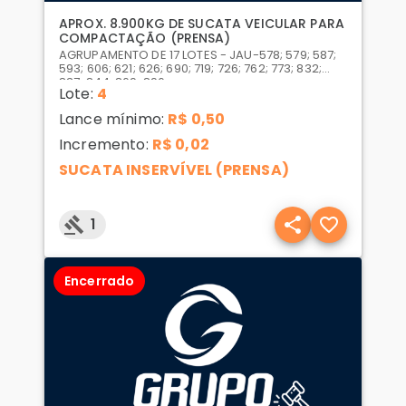
APROX. 8.900KG DE SUCATA VEICULAR PARA
COMPACTAÇÃO (PRENSA)
AGRUPAMENTO DE 17 LOTES - JAU-578; 579; 587;
593; 606; 621; 626; 690; 719; 726; 762; 773; 832;
837; 844; 869; 896;
Lote:
4
Lance mínimo:
R$ 0,50
Incremento:
R$ 0,02
SUCATA INSERVÍVEL (PRENSA)
1
Encerrado