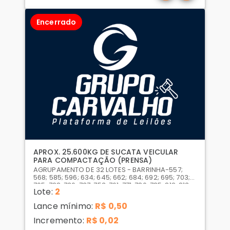
Encerrado
APROX. 25.600KG DE SUCATA VEICULAR
PARA COMPACTAÇÃO (PRENSA)
AGRUPAMENTO DE 32 LOTES - BARRINHA-557;
568; 585; 596; 634; 645; 662; 684; 692; 695; 703;
705; 728; 736; 737; 753; 761; 771; 780; 785; 812; 813;
Lote:
2
820; 823; 836; 850; 865; 868; 880; 885; 886; 889;
Lance mínimo:
R$ 0,50
Incremento:
R$ 0,02