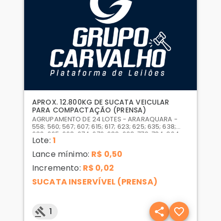
APROX. 12.800KG DE SUCATA VEICULAR
PARA COMPACTAÇÃO (PRENSA)
AGRUPAMENTO DE 24 LOTES - ARARAQUARA -
558; 560; 567; 607; 615; 617; 623; 625; 635; 638;
639; 665; 668; 674; 676; 682; 698; 772; 784; 804;
Lote:
1
807; 831; 835; 875
Lance mínimo:
R$ 0,50
Incremento:
R$ 0,02
SUCATA INSERVÍVEL (PRENSA)
1